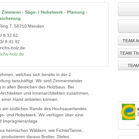
 Zimmerei - Säge- / Hobelwerk - Planung -
ssicherung
Ring 7, 58710 Menden
3/ 8 32 62
TEAM Ar
3/ 8 41 92
richs-holz.de
TEAM The
ichs-holz.de
TEAM 
ehmen, welches sich bereits in der 2.
itung beschäftigt. Wir sind Zimmermeister
g in allen Bereichen des Holzbaus. Bei
 Architekten und Innenarchitekten zusammen,
 einer Hand anbieten können.
en am südlichen Rande des Hochsauerlandes
ge- und Hobelwerk. Wir verfügen über eine
 Imprägnieranlage.
aus heimischen Wäldern, wie Fichte/Tanne,
 produzieren daraus Bretter, Dielen,