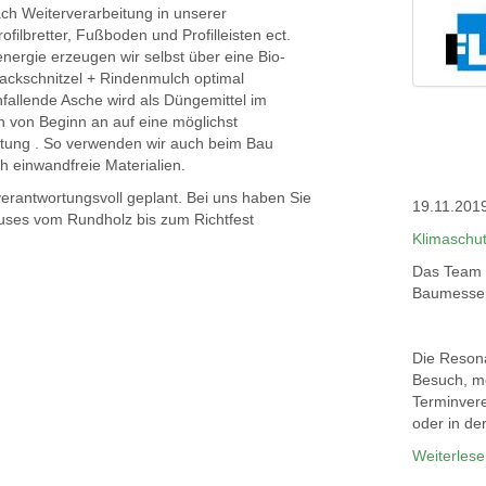
ach Weiterverarbeitung in unserer
ilbretter, Fußboden und Profilleisten ect.
energie erzeugen wir selbst über eine Bio-
Hackschnitzel + Rindenmulch optimal
fallende Asche wird als Düngemittel im
n von Beginn an auf eine möglichst
tung . So verwenden wir auch beim Bau
 einwandfreie Materialien.
verantwortungsvoll geplant. Bei uns haben Sie
19.11.201
auses vom Rundholz bis zum Richtfest
Klimaschut
Das Team 
Baumessen
Die Resona
Besuch, m
Terminvere
oder in de
Weiterles