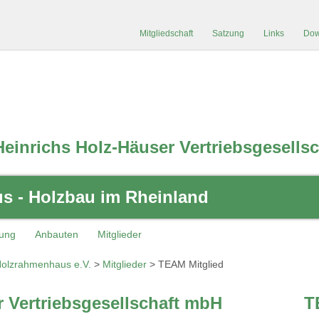
Mitgliedschaft
Satzung
Links
Dow
Heinrichs Holz-Häuser Vertriebsgesells
 - Holzbau im Rheinland
kung
Anbauten
Mitglieder
olzrahmenhaus e.V.
>
Mitglieder
>
TEAM Mitglied
r Vertriebsgesellschaft mbH
T